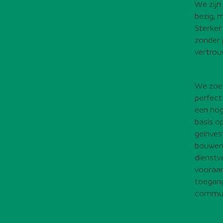
We zijn
bezig, m
Sterker 
zonder 
vertro
Betrou
We zoek
perfect
een hoge
basis o
geïnves
bouwen:
dienstv
vooraan
toegang
communi