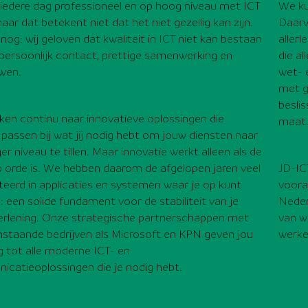
 iedere dag professioneel en op hoog niveau met ICT
We ku
aar dat betekent niet dat het niet gezellig kan zijn.
Daarv
nog: wij geloven dat kwaliteit in ICT niet kan bestaan
aller
persoonlijk contact, prettige samenwerking en
die al
uwen.
wet- 
met g
wbare technologie
besli
en continu naar innovatieve oplossingen die
maat
 passen bij wat jij nodig hebt om jouw diensten naar
25 ja
r niveau te tillen. Maar innovatie werkt alleen als de
p orde is. We hebben daarom de afgelopen jaren veel
JD-ICT
teerd in applicaties en systemen waar je op kunt
voora
 een solide fundament voor de stabiliteit van je
Neder
erlening. Onze strategische partnerschappen met
van w
staande bedrijven als Microsoft en KPN geven jou
werk
 tot alle moderne ICT- en
catieoplossingen die je nodig hebt.