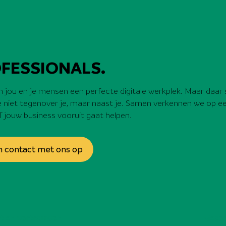
FESSIONALS.
n jou en je mensen een perfecte digitale werkplek. Maar daar s
e niet tegenover je, maar naast je. Samen verkennen we op e
T jouw business vooruit gaat helpen.
 contact met ons op
it en vertrouwen
Gecer