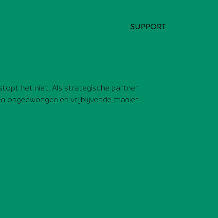
SUPPORT
topt het niet. Als strategische partner
en ongedwongen en vrijblijvende manier
tificeerde specialisten