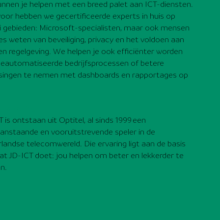
nnen je helpen met een breed palet aan ICT-diensten.
oor hebben we gecertificeerde experts in huis op
lei gebieden: Microsoft-specialisten, maar ook mensen
les weten van beveiliging, privacy en het voldoen aan
en regelgeving. We helpen je ook efficiënter worden
eautomatiseerde bedrijfsprocessen of betere
ssingen te nemen met dashboards en rapportages op
.
ar ervaring
 is ontstaan uit Optitel, al sinds 1999 een
anstaande en vooruitstrevende speler in de
landse telecomwereld. Die ervaring ligt aan de basis
at JD-ICT doet: jou helpen om beter en lekkerder te
en.