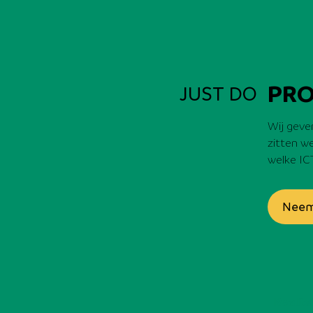
PRO
JUST DO
Wij geve
zitten w
welke IC
Neem
Kwalite